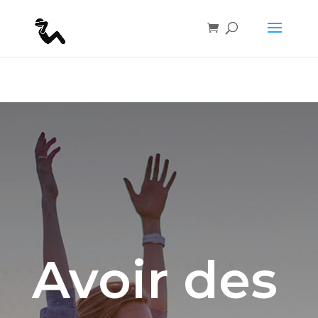
if(function_exists("seopress_display_breadcrumbs")) {
seopress_display_breadcrumbs(); }
Avoir des