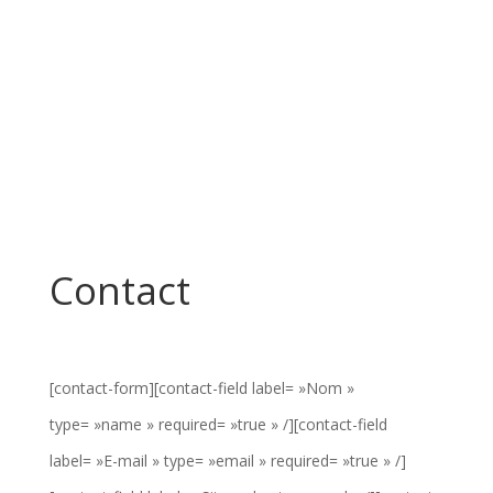
Contact
[contact-form][contact-field label= »Nom »
type= »name » required= »true » /][contact-field
label= »E-mail » type= »email » required= »true » /]