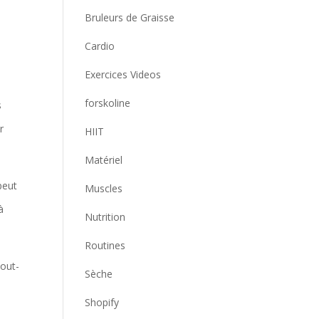
Bruleurs de Graisse
Cardio
Exercices Videos
forskoline
s
r
HIIT
Matériel
peut
Muscles
à
Nutrition
Routines
tout-
Sèche
Shopify