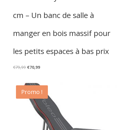
cm – Un banc de salle à
manger en bois massif pour
les petits espaces à bas prix
Le
Le
€
79,99
€
70,99
prix
prix
initial
actuel
était :
est :
Promo !
€79,99.
€70,99.