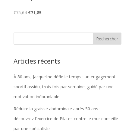
Le
Le
€
75,64
€
71,85
prix
prix
initial
actuel
était :
est :
€75,64.
€71,85.
Articles récents
À 80 ans, Jacqueline défie le temps : un engagement
sportif assidu, trois fois par semaine, guidé par une
motivation inébranlable
Réduire la graisse abdominale après 50 ans :
découvrez l’exercice de Pilates contre le mur conseillé
par une spécialiste