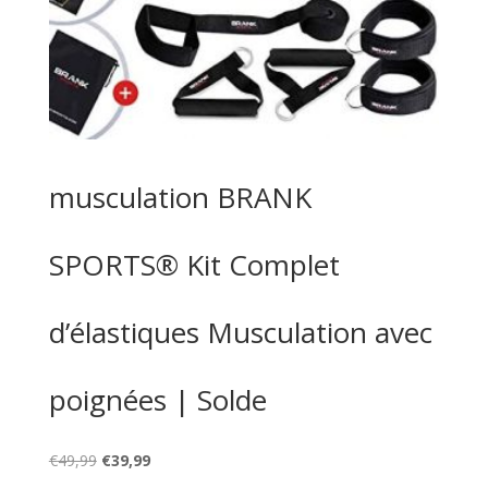
musculation BRANK
SPORTS® Kit Complet
d’élastiques Musculation avec
poignées | Solde
Le
Le
€
49,99
€
39,99
prix
prix