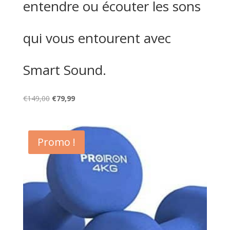
entendre ou écouter les sons
qui vous entourent avec
Smart Sound.
Le
Le
€
149,00
€
79,99
prix
prix
initial
actuel
était :
est :
Promo !
€149,00.
€79,99.