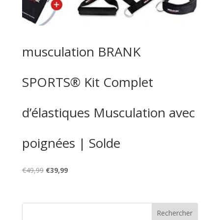
musculation BRANK
SPORTS® Kit Complet
d’élastiques Musculation avec
poignées | Solde
Le
Le
€
49,99
€
39,99
prix
prix
initial
actuel
était :
est :
€49,99.
€39,99.