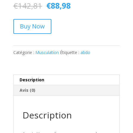
Le
Le
€
142,81
€
88,98
prix
prix
initial
actuel
Buy Now
était :
est :
€142,81.
€88,98.
Catégorie :
Musculation
Étiquette :
abdo
Description
Avis (0)
Description