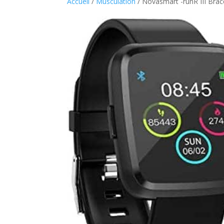
Accueil
/
Musculation
/ Novasmart -runR III Brac