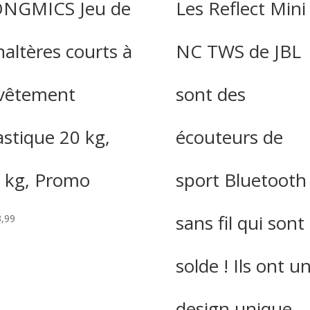
NGMICS Jeu de
Les Reflect Mini
haltères courts à
NC TWS de JBL
vêtement
sont des
astique 20 kg,
écouteurs de
 kg, Promo
sport Bluetooth
sans fil qui sont
,99
solde ! Ils ont u
design unique