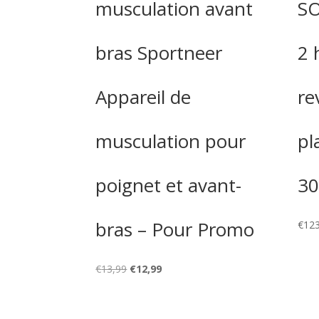
musculation avant
SO
bras Sportneer
2 
Appareil de
re
musculation pour
pl
poignet et avant-
30
bras – Pour Promo
€
123
Le
Le
€
13,99
€
12,99
prix
prix
initial
actuel
était :
est :