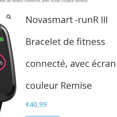
elet de fitness connecté, avec écran couleur Remise
Novasmart -runR III
Bracelet de fitness
connecté, avec écran
couleur Remise
€
40,99