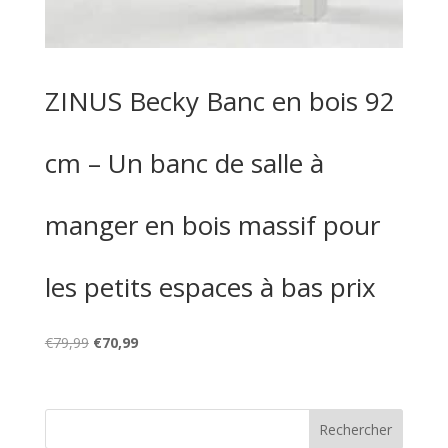
ZINUS Becky Banc en bois 92
cm – Un banc de salle à
manger en bois massif pour
les petits espaces à bas prix
Le
Le
€
79,99
€
70,99
prix
prix
initial
actuel
était :
est :
€79,99.
€70,99.