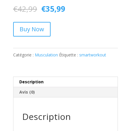
Le
Le
€
42,99
€
35,99
prix
prix
initial
actuel
Buy Now
était :
est :
€42,99.
€35,99.
Catégorie :
Musculation
Étiquette :
smartworkout
Description
Avis (0)
Description