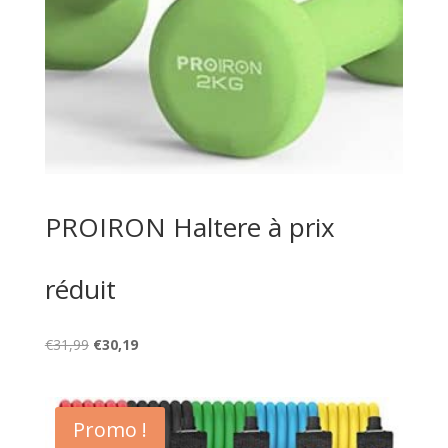
PROIRON Haltere à prix
réduit
Le
Le
€
31,99
€
30,19
prix
prix
initial
actuel
était :
est :
Promo !
€31,99.
€30,19.