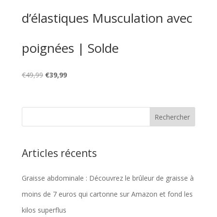
d’élastiques Musculation avec
poignées | Solde
Le
Le
€
49,99
€
39,99
prix
prix
initial
actuel
était :
est :
€49,99.
€39,99.
Articles récents
Graisse abdominale : Découvrez le brûleur de graisse à
moins de 7 euros qui cartonne sur Amazon et fond les
kilos superflus