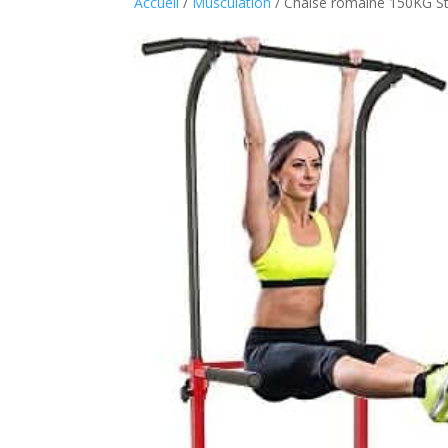
Accueil
/
Musculation
/ Chaise romaine 150KG St