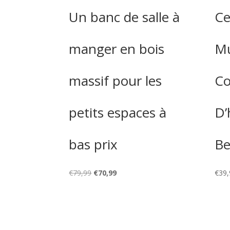
Un banc de salle à
Ce
manger en bois
Mu
massif pour les
Co
petits espaces à
D’
bas prix
Be
Le
Le
€
79,99
€
70,99
€
39,
prix
prix
initial
actuel
était :
est :
€79,99.
€70,99.