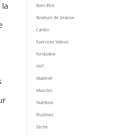
 la
Bien-être
Bruleurs de Graisse
e
Cardio
Exercices Videos
forskoline
HIIT
Matériel
s
Muscles
ur
Nutrition
Routines
Sèche