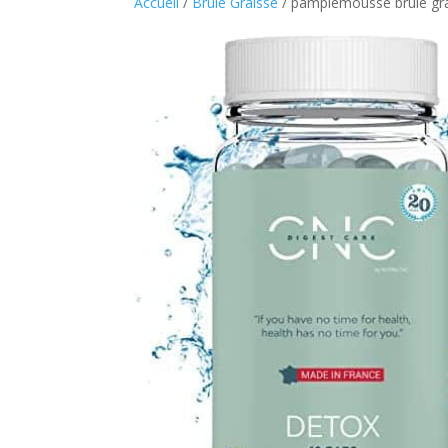
Accueil
/
Brule Graisse
/ pamplemousse brule gr