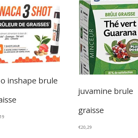
bo inshape brule
juvamine brule
aisse
graisse
19
€
20,29