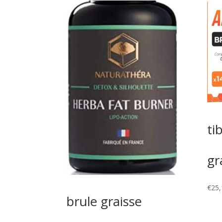
ti
gr
€
25,
brule graisse