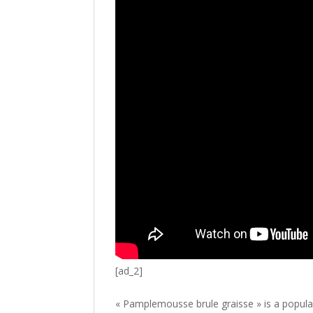
[ad_2]
« Pamplemousse brule graisse » is a popular d