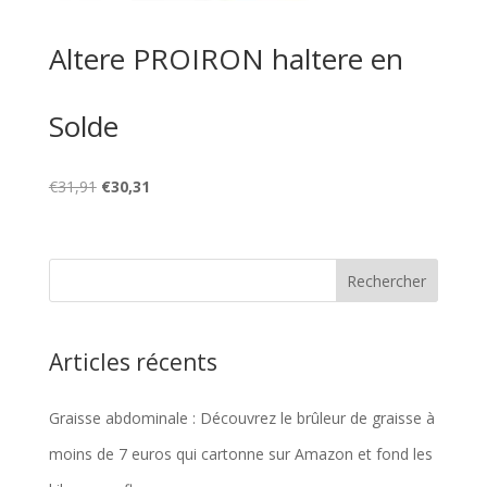
Altere PROIRON haltere en
Solde
Le
Le
€
31,91
€
30,31
prix
prix
initial
actuel
était :
est :
€31,91.
€30,31.
Articles récents
Graisse abdominale : Découvrez le brûleur de graisse à
moins de 7 euros qui cartonne sur Amazon et fond les