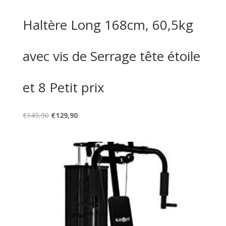
Haltère Long 168cm, 60,5kg
avec vis de Serrage tête étoile
et 8 Petit prix
Le
Le
€
149,90
€
129,90
prix
prix
initial
actuel
était :
est :
€149,90.
€129,90.