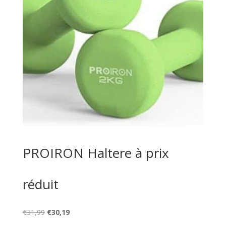
PROIRON Haltere à prix
réduit
Le
Le
€
31,99
€
30,19
prix
prix