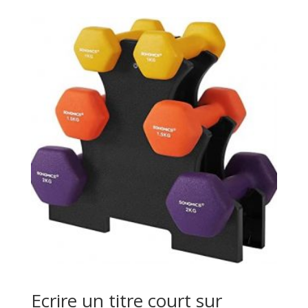
initial
actuel
était :
est :
€31,99.
€30,19.
Ecrire un titre court sur