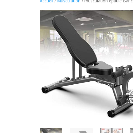
Accueil
/
Musculation
/ musculation epaule Banc d