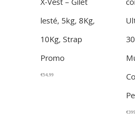
X-Vest – Gilet
co
lesté, 5kg, 8Kg,
Ul
10Kg, Strap
30
Promo
Mu
Co
€
54,99
Pe
€
399