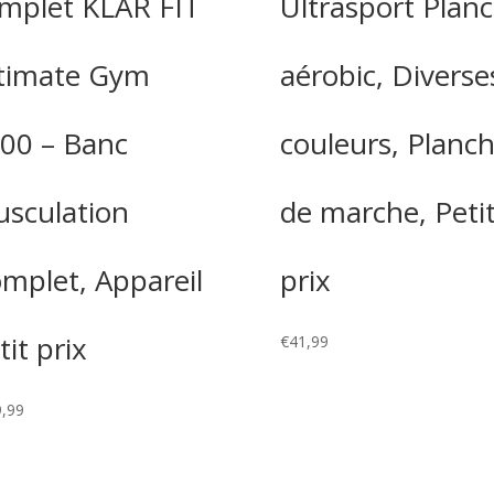
mplet KLAR FIT
Ultrasport Plan
timate Gym
aérobic, Diverse
00 – Banc
couleurs, Planc
sculation
de marche, Peti
mplet, Appareil
prix
tit prix
€
41,99
,99