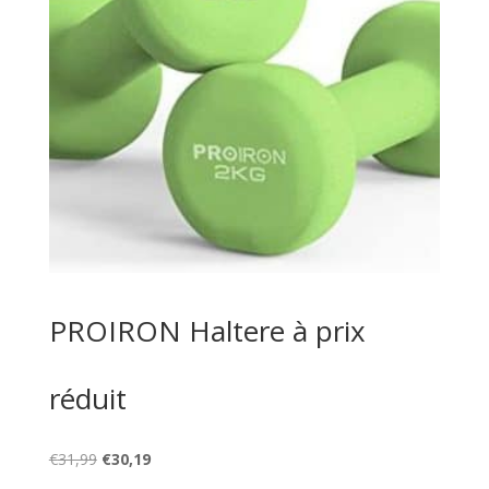
PROIRON Haltere à prix
réduit
Le
Le
€
31,99
€
30,19
prix
prix