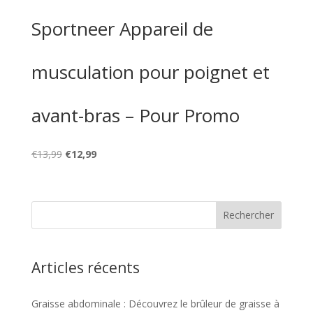
Sportneer Appareil de
musculation pour poignet et
avant-bras – Pour Promo
Le
Le
€
13,99
€
12,99
prix
prix
initial
actuel
était :
est :
€13,99.
€12,99.
Articles récents
Graisse abdominale : Découvrez le brûleur de graisse à