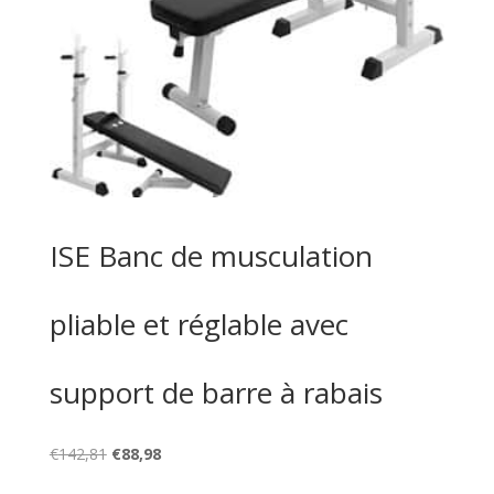
ISE Banc de musculation
pliable et réglable avec
support de barre à rabais
Le
Le
€
142,81
€
88,98
prix
prix