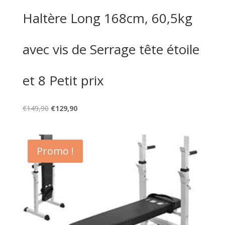
Haltère Long 168cm, 60,5kg
avec vis de Serrage tête étoile
et 8 Petit prix
Le
Le
€
149,90
€
129,90
prix
prix
initial
actuel
était :
est :
Promo !
€149,90.
€129,90.