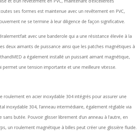
anisé et d’un revêtement en PVC, maintenant d’excellentes
s toutes ses formes est maintenue avec un revêtement en PVC,
 mouvement ne se termine à leur diligence de façon significative.
éralementfait avec une banderole qui a une résistance élevée à la
ser les deux aimants de puissance ainsi que les patches magnétiques à
althandMED a également installé un puissant aimant magnétique,
 permet une tension importante et une meilleure vitesse.
e roulement en acier inoxydable 304 intégrés pour assurer une
al inoxydable 304, l’anneau intermédiaire, également réglable via
ère sans butée. Pouvoir glisser librement d’un anneau à l’autre, en
s, un roulement magnétique à billes peut créer une glissière fluide.