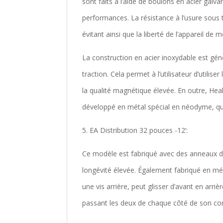
sont faits à l’aide de boulons en acier galv
performances. La résistance à l’usure sou
évitant ainsi que la liberté de l’appareil de
La construction en acier inoxydable est gén
traction. Cela permet à l’utilisateur d’utili
la qualité magnétique élevée. En outre, He
développé en métal spécial en néodyme, qui
5. EA Distribution 32 pouces -12’:
Ce modèle est fabriqué avec des anneaux d
longévité élevée. Également fabriqué en mét
une vis arrière, peut glisser d’avant en arri
passant les deux de chaque côté de son corp