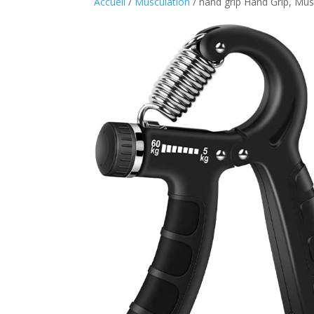
Accueil
/
Musculation
/ hand grip Hand Grip, Mus