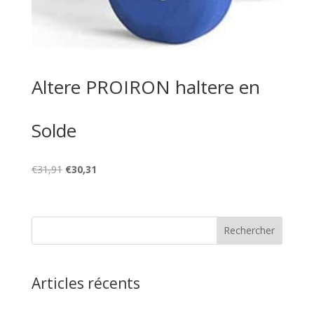
Altere PROIRON haltere en
Solde
Le
Le
€
31,91
€
30,31
prix
prix
initial
actuel
était :
est :
€31,91.
€30,31.
Articles récents