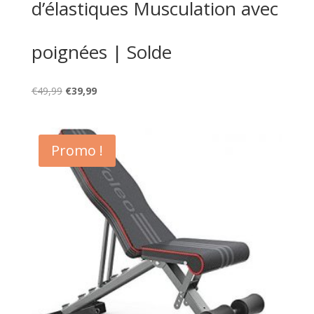
d’élastiques Musculation avec
poignées | Solde
Le
Le
€
49,99
€
39,99
prix
prix
initial
actuel
était :
est :
Promo !
€49,99.
€39,99.