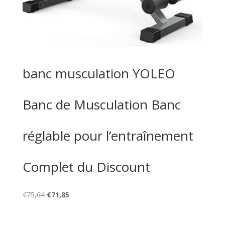
banc musculation YOLEO
Banc de Musculation Banc
réglable pour l’entraînement
Complet du Discount
Le
Le
€
75,64
€
71,85
prix
prix
initial
actuel