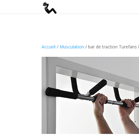
if(function_exists("seopress_display_breadcrumbs")) { seopress_displ
Accueil
/
Musculation
/ bar de traction Turefans 