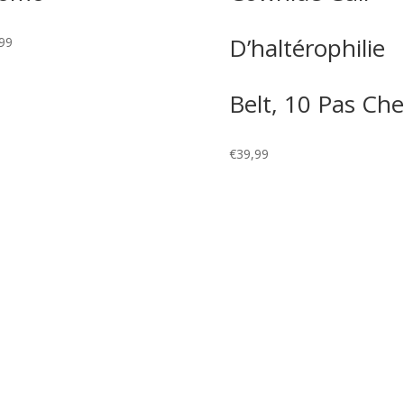
D’haltérophilie
99
Belt, 10 Pas Che
€
39,99