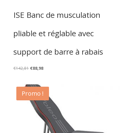
ISE Banc de musculation
pliable et réglable avec
support de barre à rabais
Le
Le
€
142,81
€
88,98
prix
prix
initial
actuel
était :
est :
Promo !
€142,81.
€88,98.