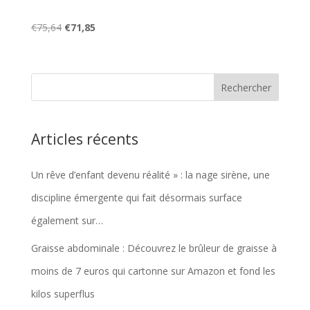
Le
Le
€
75,64
€
71,85
prix
prix
initial
actuel
était :
est :
€75,64.
€71,85.
Articles récents
Un rêve d’enfant devenu réalité » : la nage sirène, une
discipline émergente qui fait désormais surface
également sur…
Graisse abdominale : Découvrez le brûleur de graisse à
moins de 7 euros qui cartonne sur Amazon et fond les
kilos superflus