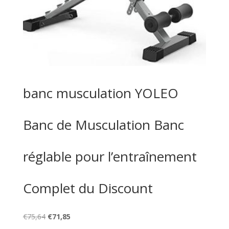
banc musculation YOLEO
Banc de Musculation Banc
réglable pour l’entraînement
Complet du Discount
Le
Le
€
75,64
€
71,85
prix
prix