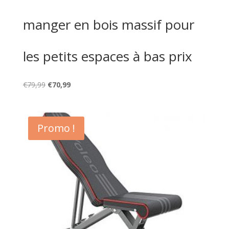
manger en bois massif pour
les petits espaces à bas prix
Le
Le
€
79,99
€
70,99
prix
prix
initial
actuel
était :
est :
Promo !
€79,99.
€70,99.