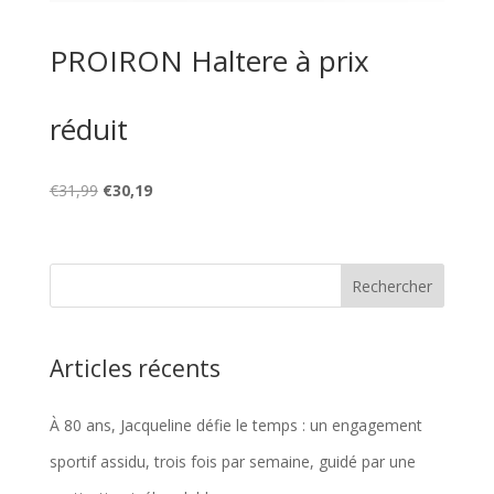
PROIRON Haltere à prix
réduit
Le
Le
€
31,99
€
30,19
prix
prix
initial
actuel
était :
est :
€31,99.
€30,19.
Articles récents
À 80 ans, Jacqueline défie le temps : un engagement
sportif assidu, trois fois par semaine, guidé par une