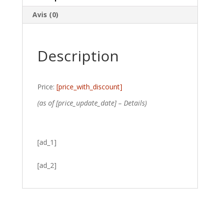
Avis (0)
Description
Price:
[price_with_discount]
(as of [price_update_date] –
Details
)
[ad_1]
[ad_2]