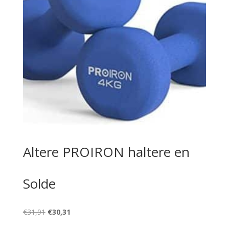
Altere PROIRON haltere en
Solde
Le
Le
€
31,91
€
30,31
prix
prix