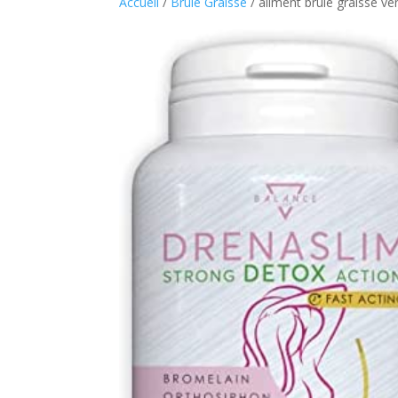
Accueil
/
Brule Graisse
/ aliment brule graisse ve