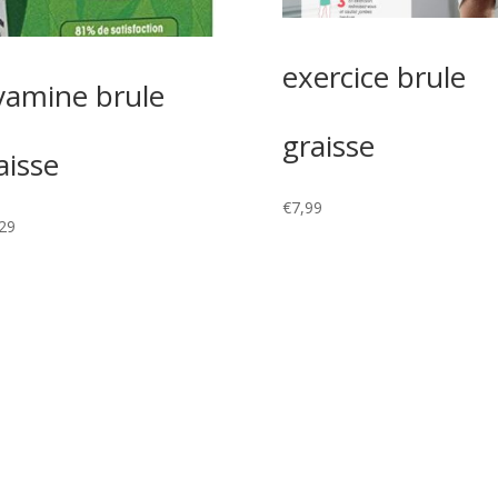
exercice brule
vamine brule
graisse
aisse
€
7,99
29