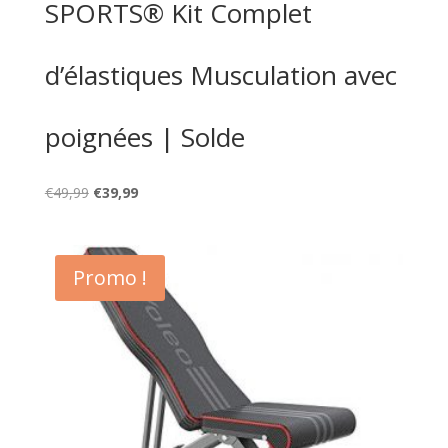
SPORTS® Kit Complet
d’élastiques Musculation avec
poignées | Solde
Le
Le
€
49,99
€
39,99
prix
prix
initial
actuel
était :
est :
Promo !
€49,99.
€39,99.