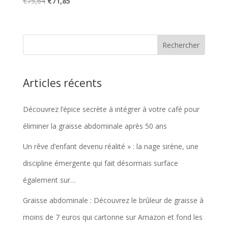
Le
Le
€
75,64
€
71,85
prix
prix
initial
actuel
était :
est :
€75,64.
€71,85.
Articles récents
Découvrez l’épice secrète à intégrer à votre café pour
éliminer la graisse abdominale après 50 ans
Un rêve d’enfant devenu réalité » : la nage sirène, une
discipline émergente qui fait désormais surface
également sur…
Graisse abdominale : Découvrez le brûleur de graisse à
moins de 7 euros qui cartonne sur Amazon et fond les