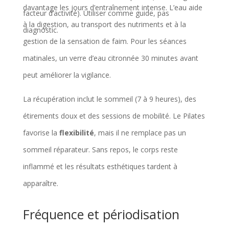
a
davantage les jours d’entraînement intense. L’eau aide
facteur d’activité). Utiliser comme guide, pas
l
à la digestion, au transport des nutriments et à la
diagnostic.
o
gestion de la sensation de faim. Pour les séances
r
matinales, un verre d’eau citronnée 30 minutes avant
i
peut améliorer la vigilance.
e
La récupération inclut le sommeil (7 à 9 heures), des
s
étirements doux et des sessions de mobilité. Le Pilates
e
favorise la
flexibilité
, mais il ne remplace pas un
t
sommeil réparateur. Sans repos, le corps reste
s
inflammé et les résultats esthétiques tardent à
é
apparaître.
a
n
Fréquence et périodisation
c