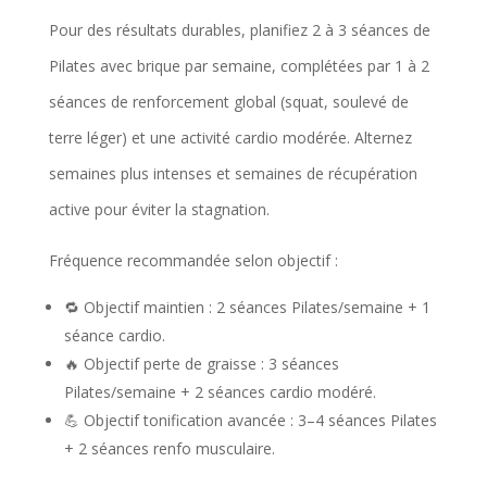
Pour des résultats durables, planifiez 2 à 3 séances de
e
Pilates avec brique par semaine, complétées par 1 à 2
s
séances de renforcement global (squat, soulevé de
r
terre léger) et une activité cardio modérée. Alternez
e
semaines plus intenses et semaines de récupération
c
active pour éviter la stagnation.
o
m
Fréquence recommandée selon objectif :
m
🔁 Objectif maintien : 2 séances Pilates/semaine + 1
a
séance cardio.
n
🔥 Objectif perte de graisse : 3 séances
d
Pilates/semaine + 2 séances cardio modéré.
💪 Objectif tonification avancée : 3–4 séances Pilates
é
+ 2 séances renfo musculaire.
e