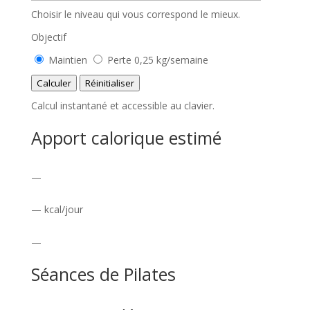
l
Choisir le niveau qui vous correspond le mieux.
a
Objectif
i
Maintien
Perte 0,25 kg/semaine
r
Calculer
Réinitialiser
e
Calcul instantané et accessible au clavier.
d
Apport calorique estimé
’
e
—
n
— kcal/jour
t
r
—
é
Séances de Pilates
e