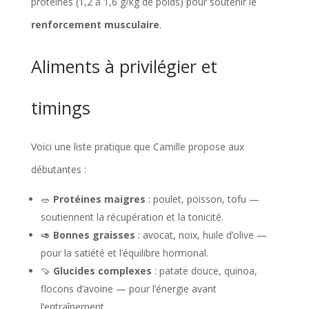
protéines (1,2 à 1,6 g/kg de poids) pour soutenir le
renforcement musculaire
.
Aliments à privilégier et
timings
Voici une liste pratique que Camille propose aux
débutantes :
🥗
Protéines maigres
: poulet, poisson, tofu —
soutiennent la récupération et la tonicité.
🥑
Bonnes graisses
: avocat, noix, huile d’olive —
pour la satiété et l’équilibre hormonal.
🍠
Glucides complexes
: patate douce, quinoa,
flocons d’avoine — pour l’énergie avant
l’entraînement.