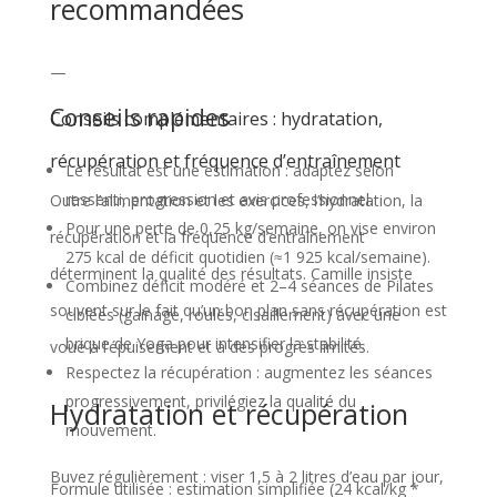
p
recommandées
o
—
u
r
Conseils rapides
Conseils complémentaires : hydratation,
c
récupération et fréquence d’entraînement
Le résultat est une estimation : adaptez selon
a
ressenti, progression et avis professionnel.
Outre l’alimentation et les exercices, l’hydratation, la
l
Pour une perte de 0,25 kg/semaine, on vise environ
récupération et la fréquence d’entraînement
c
275 kcal de déficit quotidien (≈1 925 kcal/semaine).
déterminent la qualité des résultats. Camille insiste
Combinez déficit modéré et 2–4 séances de Pilates
u
souvent sur le fait qu’un bon plan sans récupération est
ciblées (gainage, roulés, cisaillement) avec une
l
brique de Yoga pour intensifier la stabilité.
voué à l’épuisement et à des progrès limités.
d
Respectez la récupération : augmentez les séances
progressivement, privilégiez la qualité du
e
Hydratation et récupération
mouvement.
s
c
Buvez régulièrement : viser 1,5 à 2 litres d’eau par jour,
Formule utilisée : estimation simplifiée (24 kcal/kg *