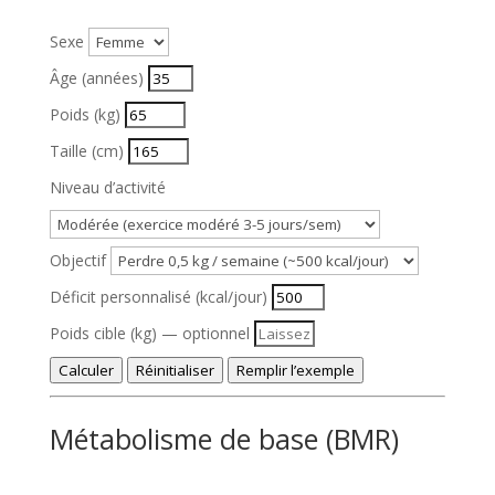
Sexe
Âge (années)
E
Poids (kg)
n
E
Taille (cm)
t
n
E
Niveau d’activité
r
t
n
e
r
t
Objectif
z
e
r
Déficit personnalisé (kcal/jour)
v
z
e
Poids cible (kg) — optionnel
o
v
z
Calculer
Réinitialiser
Remplir l’exemple
t
o
v
Métabolisme de base (BMR)
r
t
o
e
r
t