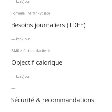
— kcal/jour
â
e
r
g
p
e
Formule : Mifflin–St Jeor
e
o
t
Besoins journaliers (TDEE)
e
i
a
n
d
i
— kcal/jour
a
s
l
BMR × facteur d’activité
n
e
l
Objectif calorique
n
n
e
é
k
e
— kcal/jour
e
i
n
s
l
c
—
o
e
Sécurité & recommandations
g
n
r
t