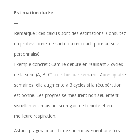
—
a
i
Estimation durée :
m
m
—
m
è
Remarque : ces calculs sont des estimations. Consultez
e
t
un professionnel de santé ou un coach pour un suivi
s
r
personnalisé.
e
Exemple concret : Camille débute en réalisant 2 cycles
s
de la série (A, B, C) trois fois par semaine. Après quatre
semaines, elle augmente à 3 cycles si la récupération
est bonne. Les progrès se mesurent non seulement
visuellement mais aussi en gain de tonicité et en
meilleure respiration.
Astuce pragmatique : filmez un mouvement une fois