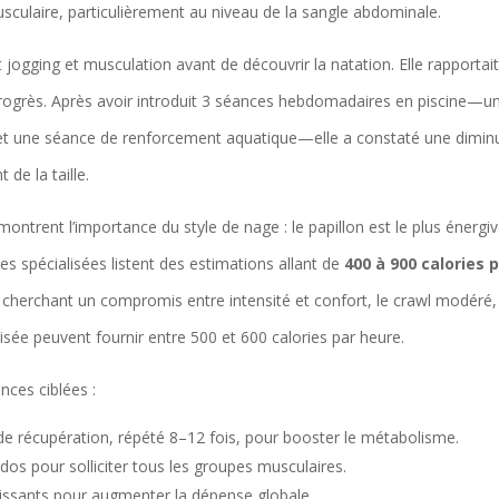
culaire, particulièrement au niveau de la sangle abdominale.
t jogging et musculation avant de découvrir la natation. Elle rapportai
rogrès. Après avoir introduit 3 séances hebdomadaires en piscine—u
 et une séance de renforcement aquatique—elle a constaté une dimin
 de la taille.
trent l’importance du style de nage : le papillon est le plus énergiv
es spécialisées listent des estimations allant de
400 à 900 calories 
s cherchant un compromis entre intensité et confort, le crawl modéré,
ée peuvent fournir entre 500 et 600 calories par heure.
ances ciblées :
 de récupération, répété 8–12 fois, pour booster le métabolisme.
t dos pour solliciter tous les groupes musculaires.
issants pour augmenter la dépense globale.