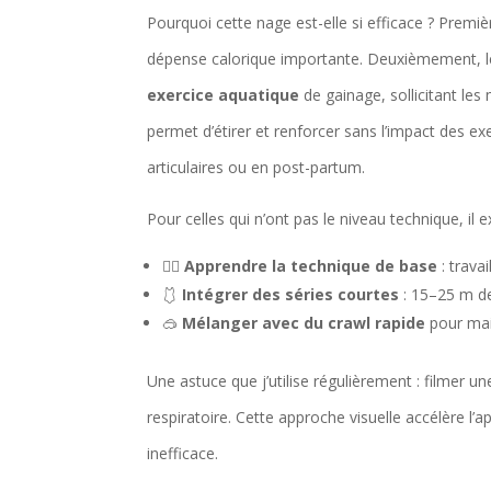
Pourquoi cette nage est-elle si efficace ? Premi
dépense calorique importante. Deuxièmement, 
exercice aquatique
de gainage, sollicitant le
permet d’étirer et renforcer sans l’impact des e
articulaires ou en post-partum.
Pour celles qui n’ont pas le niveau technique, il 
🏊‍♀️
Apprendre la technique de base
: trava
🩱
Intégrer des séries courtes
: 15–25 m de 
🥽
Mélanger avec du crawl rapide
pour mai
Une astuce que j’utilise régulièrement : filmer u
respiratoire. Cette approche visuelle accélère l’
inefficace.