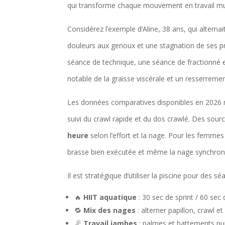
qui transforme chaque mouvement en travail mus
Considérez l’exemple d’Aline, 38 ans, qui alternai
douleurs aux genoux et une stagnation de ses p
séance de technique, une séance de fractionné
notable de la graisse viscérale et un resserrement
Les données comparatives disponibles en 2026 mon
suivi du crawl rapide et du dos crawlé. Des sourc
heure
selon l’effort et la nage. Pour les femme
brasse bien exécutée et même la nage synchronis
Il est stratégique d’utiliser la piscine pour des sé
🔥
HIIT aquatique
: 30 sec de sprint / 60 sec
🔁
Mix des nages
: alterner papillon, crawl e
🦵
Travail jambes
: palmes et battements pu