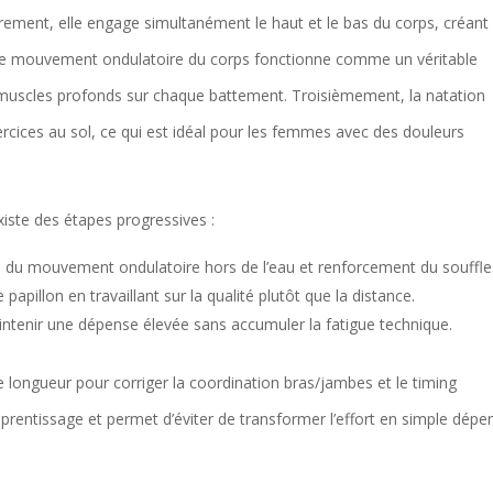
èrement, elle engage simultanément le haut et le bas du corps, créant
le mouvement ondulatoire du corps fonctionne comme un véritable
s muscles profonds sur chaque battement. Troisièmement, la natation
xercices au sol, ce qui est idéal pour les femmes avec des douleurs
existe des étapes progressives :
il du mouvement ondulatoire hors de l’eau et renforcement du souffle
papillon en travaillant sur la qualité plutôt que la distance.
ntenir une dépense élevée sans accumuler la fatigue technique.
ne longueur pour corriger la coordination bras/jambes et le timing
apprentissage et permet d’éviter de transformer l’effort en simple dépe