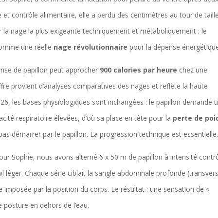
et contrôle alimentaire, elle a perdu des centimètres au tour de taill
er la nage la plus exigeante techniquement et métaboliquement : le
 comme une réelle
nage révolutionnaire
pour la dépense énergétique
ense de papillon peut approcher
900 calories par heure
chez une
iffre provient d’analyses comparatives des nages et reflète la haute
 2026, les bases physiologiques sont inchangées : le papillon demande 
cité respiratoire élevées, d’où sa place en tête pour la
perte de poi
pas démarrer par le papillon. La progression technique est essentielle
our Sophie, nous avons alterné 6 x 50 m de papillon à intensité contr
 léger. Chaque série ciblait la sangle abdominale profonde (transver
imposée par la position du corps. Le résultat : une sensation de «
e posture en dehors de l’eau.