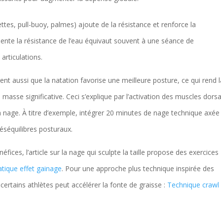
ettes, pull-buoy, palmes) ajoute de la résistance et renforce la
nte la résistance de l’eau équivaut souvent à une séance de
articulations.
t aussi que la natation favorise une meilleure posture, ce qui rend l
masse significative. Ceci s’explique par l’activation des muscles dors
a nage. À titre d’exemple, intégrer 20 minutes de nage technique axée
éséquilibres posturaux.
éfices, l’article sur la nage qui sculpte la taille propose des exercices
tique effet gainage
. Pour une approche plus technique inspirée des
r certains athlètes peut accélérer la fonte de graisse :
Technique crawl