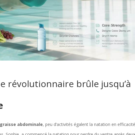
ge révolutionnaire brûle jusqu’à
e
graisse abdominale
, peu d’activités égalent la natation en efficacit
s, Sophie, a commencé la natation pour perdre du ventre après deu