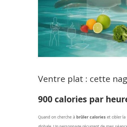
Ventre plat : cette na
900 calories par heur
Quand on cherche à
brûler calories
et cibler la
globale. Un personnage récurrent de mes séance