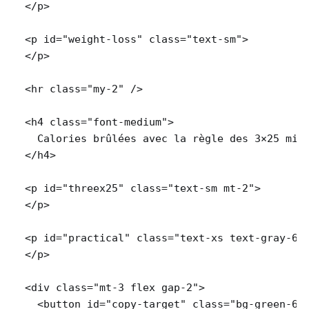
  </p>

  <p id="weight-loss" class="text-sm">

  </p>

  <hr class="my-2" />

  <h4 class="font-medium">

    Calories brûlées avec la règle des 3×25 minu
  </h4>

  <p id="threex25" class="text-sm mt-2">

  </p>

  <p id="practical" class="text-xs text-gray-600
  </p>

  <div class="mt-3 flex gap-2">

    <button id="copy-target" class="bg-green-60