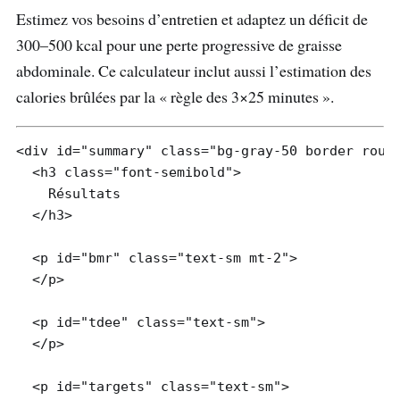
Estimez vos besoins d’entretien et adaptez un déficit de
300–500 kcal pour une perte progressive de graisse
abdominale. Ce calculateur inclut aussi l’estimation des
calories brûlées par la « règle des 3×25 minutes ».
<div id="summary" class="bg-gray-50 border round
  <h3 class="font-semibold">

    Résultats

  </h3>

  <p id="bmr" class="text-sm mt-2">

  </p>

  <p id="tdee" class="text-sm">

  </p>

  <p id="targets" class="text-sm">
