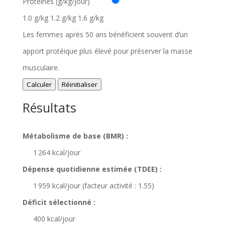
Protéines (g/kg/jour)
1.0 g/kg
1.2 g/kg
1.6 g/kg
Les femmes après 50 ans bénéficient souvent d’un
apport protéique plus élevé pour préserver la masse
musculaire.
Calculer
Réinitialiser
Résultats
Métabolisme de base (BMR) :
1 264 kcal/jour
Dépense quotidienne estimée (TDEE) :
1 959 kcal/jour (facteur activité : 1.55)
Déficit sélectionné :
400 kcal/jour