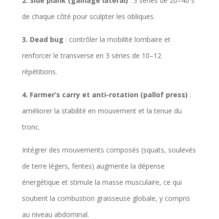
2. Side plank (gainage latéral)
: 3 séries de 20–40 s
de chaque côté pour sculpter les obliques.
3. Dead bug
: contrôler la mobilité lombaire et
renforcer le transverse en 3 séries de 10–12
répétitions.
4. Farmer’s carry et anti-rotation (pallof press)
:
améliorer la stabilité en mouvement et la tenue du
tronc.
Intégrer des mouvements composés (squats, soulevés
de terre légers, fentes) augmente la dépense
énergétique et stimule la masse musculaire, ce qui
soutient la combustion graisseuse globale, y compris
au niveau abdominal.