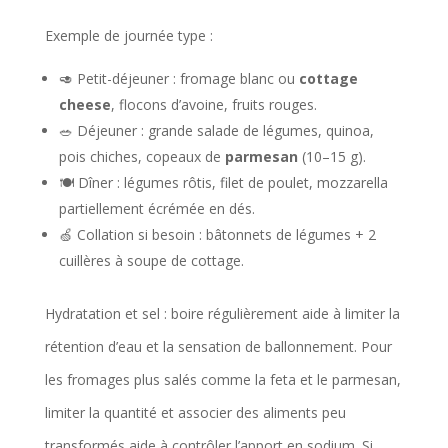
Exemple de journée type :
🥑 Petit-déjeuner : fromage blanc ou
cottage
cheese
, flocons d’avoine, fruits rouges.
🥗 Déjeuner : grande salade de légumes, quinoa,
pois chiches, copeaux de
parmesan
(10–15 g).
🍽️ Dîner : légumes rôtis, filet de poulet, mozzarella
partiellement écrémée en dés.
🍏 Collation si besoin : bâtonnets de légumes + 2
cuillères à soupe de cottage.
Hydratation et sel : boire régulièrement aide à limiter la
rétention d’eau et la sensation de ballonnement. Pour
les fromages plus salés comme la feta et le parmesan,
limiter la quantité et associer des aliments peu
transformés aide à contrôler l’apport en sodium. Si