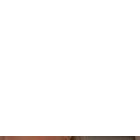
ay_breadcrumbs(); }