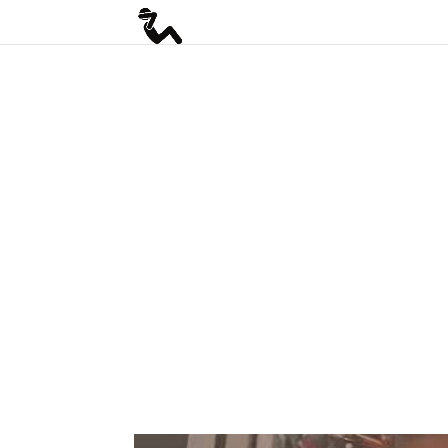
if(function_exists("seopress_display_breadcrumbs")) { seopress_displ