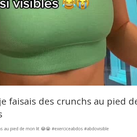
 faisais des crunchs au pied d
s
hs au pied de mon lit 😂😭 #exerciceabdos #abdovisible