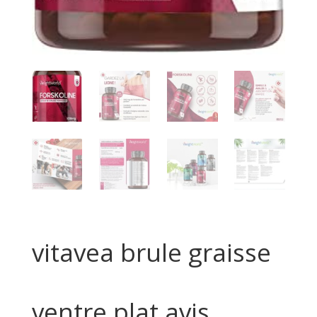
vitavea brule graisse
ventre plat avis