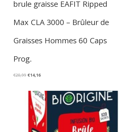
brule graisse EAFIT Ripped
Max CLA 3000 – Brûleur de
Graisses Hommes 60 Caps
Prog.
Le
Le
€
20,99
€
14,16
prix
prix
initial
actuel
était :
est :
€20,99.
€14,16.