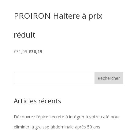
PROIRON Haltere à prix
réduit
Le
Le
€
31,99
€
30,19
prix
prix
initial
actuel
était :
est :
€31,99.
€30,19.
Articles récents
Découvrez l’épice secrète à intégrer à votre café pour
éliminer la graisse abdominale après 50 ans