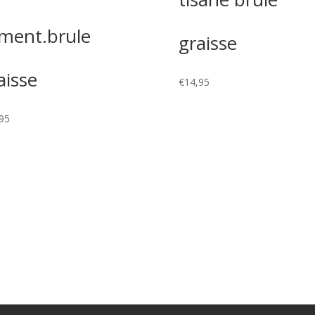
iment.brule
graisse
aisse
€
14,95
95