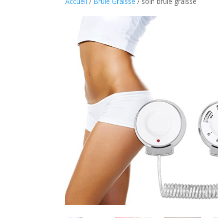
Accueil
/
Brule Graisse
/ soin brule graisse