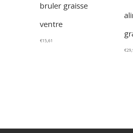
bruler graisse
al
ventre
gr
€
15,61
€
29,