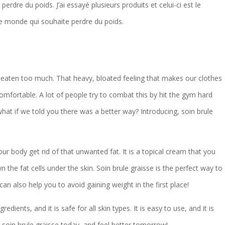
perdre du poids. J’ai essayé plusieurs produits et celui-ci est le
le monde qui souhaite perdre du poids.
 eaten too much. That heavy, bloated feeling that makes our clothes
omfortable. A lot of people try to combat this by hit the gym hard
what if we told you there was a better way? Introducing, soin brule
our body get rid of that unwanted fat. It is a topical cream that you
n the fat cells under the skin. Soin brule graisse is the perfect way to
 can also help you to avoid gaining weight in the first place!
redients, and it is safe for all skin types. It is easy to use, and it is
y soin brule graisse today, and feel better tomorrow!