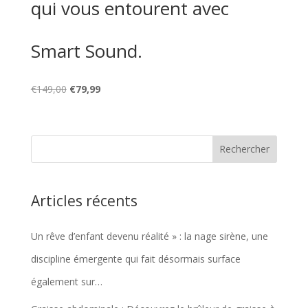
qui vous entourent avec
Smart Sound.
Le
Le
€
149,00
€
79,99
prix
prix
initial
actuel
était :
est :
€149,00.
€79,99.
Articles récents
Un rêve d’enfant devenu réalité » : la nage sirène, une
discipline émergente qui fait désormais surface
également sur…