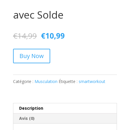
avec Solde
Le
Le
€
14,99
€
10,99
prix
prix
initial
actuel
Buy Now
était :
est :
€14,99.
€10,99.
Catégorie :
Musculation
Étiquette :
smartworkout
Description
Avis (0)