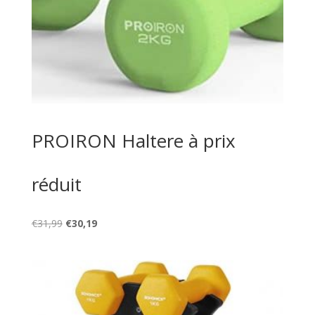
PROIRON Haltere à prix
réduit
Le
Le
€
31,99
€
30,19
prix
prix
initial
actuel
était :
est :
€31,99.
€30,19.