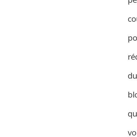
co
po
ré
du
bl
qu
vo