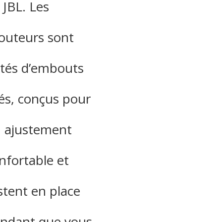
 JBL. Les
outeurs sont
tés d’embouts
lés, conçus pour
 ajustement
nfortable et
stent en place
ndant que vous