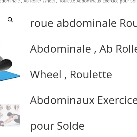
dominale , Ab Roller Wheel , Roulette Abdominaux Exercice pour So
roue abdominale Ro
Abdominale , Ab Roll
Wheel , Roulette
Abdominaux Exercic
pour Solde