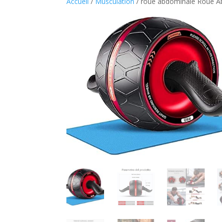
Accueil
/
Musculation
/ roue abdominale Roue Ab