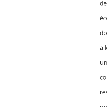
de
éc
do
ai
un
co
re
pe