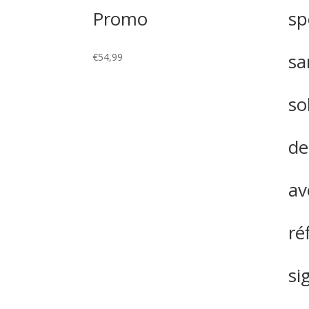
Promo
sp
sa
€
54,99
so
de
av
ré
si