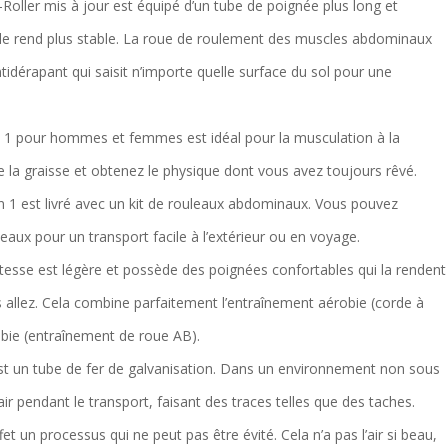
B-Roller mis à jour est équipé d’un tube de poignée plus long et
 le rend plus stable. La roue de roulement des muscles abdominaux
tidérapant qui saisit n’importe quelle surface du sol pour une
n 1 pour hommes et femmes est idéal pour la musculation à la
la graisse et obtenez le physique dont vous avez toujours rêvé.
 en 1 est livré avec un kit de rouleaux abdominaux. Vous pouvez
uleaux pour un transport facile à l’extérieur ou en voyage.
vitesse est légère et possède des poignées confortables qui la rendent
us allez. Cela combine parfaitement l’entraînement aérobie (corde à
obie (entraînement de roue AB).
est un tube de fer de galvanisation. Dans un environnement non sous
’air pendant le transport, faisant des traces telles que des taches.
t un processus qui ne peut pas être évité. Cela n’a pas l’air si beau,