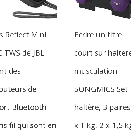
s Reflect Mini
Ecrire un titre
 TWS de JBL
court sur halter
nt des
musculation
outeurs de
SONGMICS Set
ort Bluetooth
haltère, 3 paires
ns fil qui sont en
x 1 kg, 2 x 1,5 k