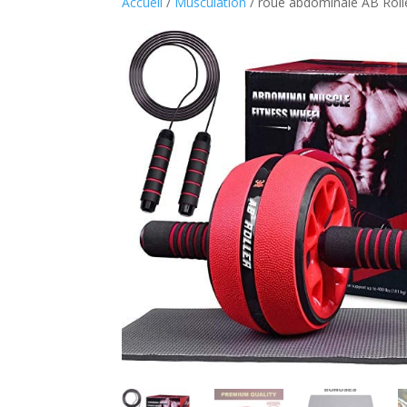
Accueil
/
Musculation
/ roue abdominale AB Roll