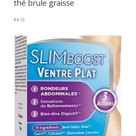
thé brule graisse
€
4,10