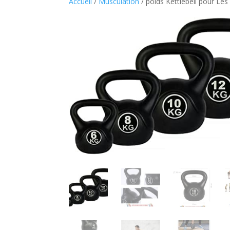
Accueil
/
Musculation
/ poids Kettlebell pour Les