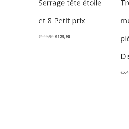
Serrage tête étoile
Tr
et 8 Petit prix
mu
pi
Le
Le
€
149,90
€
129,90
prix
prix
initial
actuel
Di
était :
est :
€149,90.
€129,90.
€
5,4