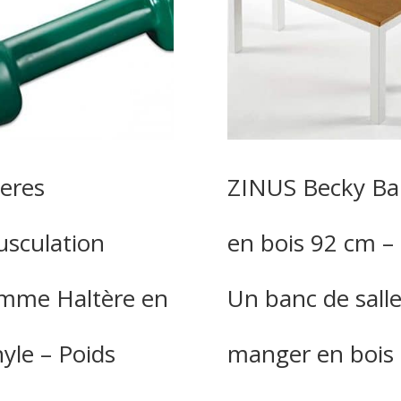
teres
ZINUS Becky Ba
sculation
en bois 92 cm –
mme Haltère en
Un banc de salle
nyle – Poids
manger en bois