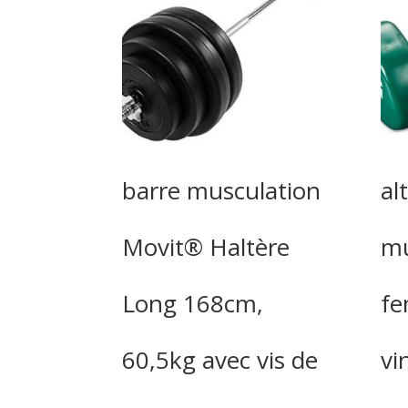
barre musculation
al
Movit® Haltère
mu
Long 168cm,
fe
60,5kg avec vis de
vi