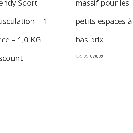
endy Sport
massif pour les
sculation – 1
petits espaces à
èce – 1,0 KG
bas prix
scount
Le
Le
€
79,99
€
70,99
prix
prix
initial
actuel
5
était :
est :
€79,99.
€70,99.