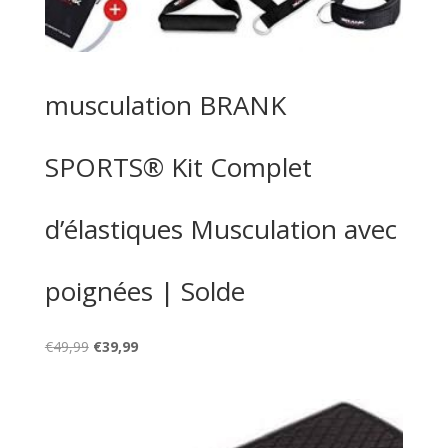
musculation BRANK
SPORTS® Kit Complet
d’élastiques Musculation avec
poignées | Solde
Le
Le
€
49,99
€
39,99
prix
prix
initial
actuel
était :
est :
€49,99.
€39,99.