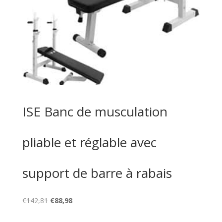
ISE Banc de musculation
pliable et réglable avec
support de barre à rabais
Le
Le
€
142,81
€
88,98
prix
prix