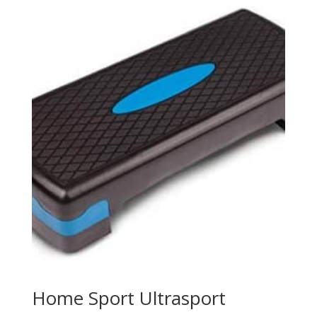
initial
actuel
était :
est :
€142,81.
€88,98.
Home Sport Ultrasport