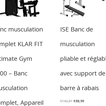
nc musculation
ISE Banc de
mplet KLAR FIT
musculation
timate Gym
pliable et réglab
00 – Banc
avec support de
sculation
barre à rabais
mplet, Appareil
Le
Le
€
142,81
€
88,98