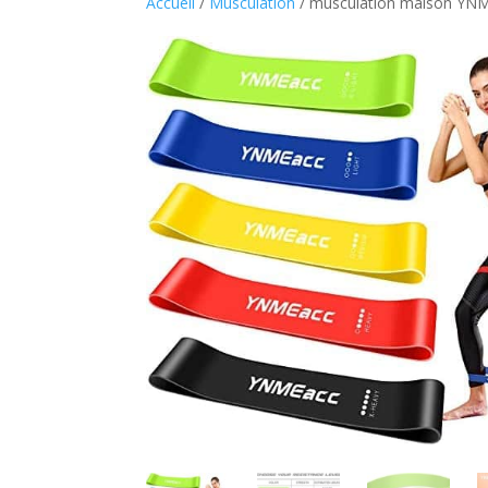
Accueil
/
Musculation
/ musculation maison YNMEa