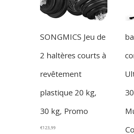
SONGMICS Jeu de
ba
2 haltères courts à
co
revêtement
Ul
plastique 20 kg,
30
30 kg, Promo
Mu
Co
€
123,99