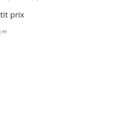
prix
prix
initial
actuel
tit prix
était :
est :
€142,81.
€88,98.
,99