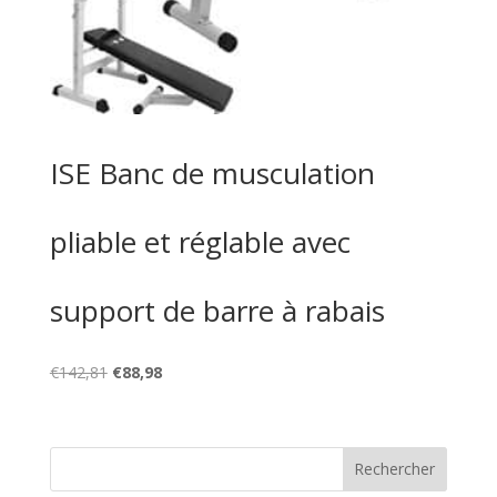
ISE Banc de musculation
pliable et réglable avec
support de barre à rabais
Le
Le
€
142,81
€
88,98
prix
prix
initial
actuel
était :
est :
€142,81.
€88,98.