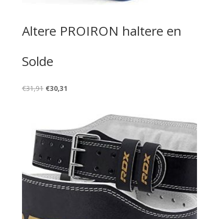
Altere PROIRON haltere en
Solde
Le
Le
€
31,91
€
30,31
prix
prix
initial
actuel
était :
est :
€31,91.
€30,31.