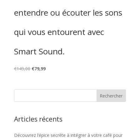
entendre ou écouter les sons
qui vous entourent avec
Smart Sound.
Le
Le
€
149,00
€
79,99
prix
prix
initial
actuel
était :
est :
€149,00.
€79,99.
Articles récents
Découvrez l’épice secrète à intégrer à votre café pour