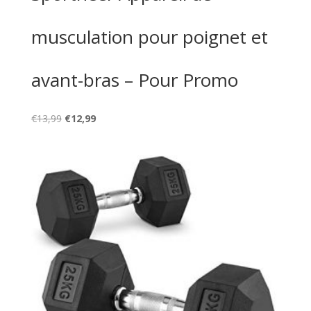
musculation pour poignet et
avant-bras – Pour Promo
Le
Le
€
13,99
€
12,99
prix
prix
initial
actuel
était :
est :
€13,99.
€12,99.