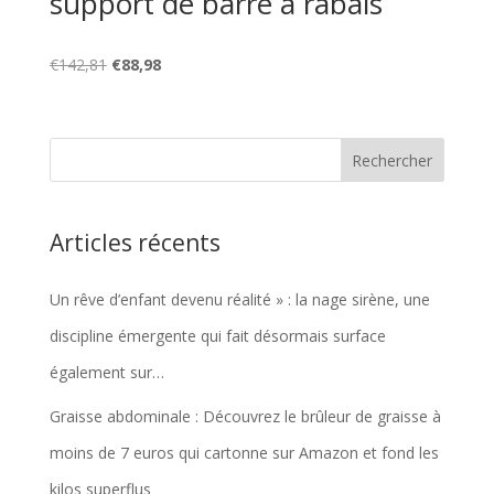
support de barre à rabais
Le
Le
€
142,81
€
88,98
prix
prix
initial
actuel
était :
est :
€142,81.
€88,98.
Articles récents
Un rêve d’enfant devenu réalité » : la nage sirène, une
discipline émergente qui fait désormais surface
également sur…
Graisse abdominale : Découvrez le brûleur de graisse à
moins de 7 euros qui cartonne sur Amazon et fond les
kilos superflus